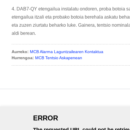
4. DAB7-QY etengailua instalatu ondoren, proba botoia saka
etengailua itzali eta probako botoia berehala askatu beha
eta zuzen ziurtatu beharko luke. Gainera, tentsio nominala
aldi berean.
Aurreko:
MCB Alarma Laguntzailearen Kontaktua
Hurrengoa:
MCB Tentsio Askapenean