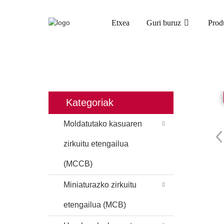
Etxea
Guri buruz
Prod
ETXEA
PRODUKTUAK
Kategoriak
Moldatutako kasuaren
zirkuitu etengailua
(MCCB)
Miniaturazko zirkuitu
etengailua (MCB)