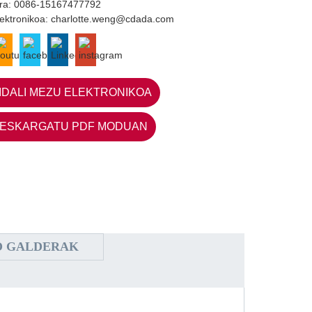
ra:
0086-15167477792
lektronikoa:
charlotte.weng@cdada.com
IDALI MEZU ELEKTRONIKOA
ESKARGATU PDF MODUAN
O GALDERAK