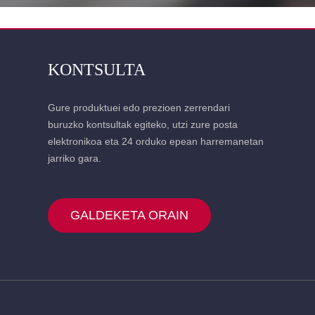
KONTSULTA
Gure produktuei edo prezioen zerrendari
buruzko kontsultak egiteko, utzi zure posta
elektronikoa eta 24 orduko epean harremanetan
jarriko gara.
GALDEKETA ORAIN