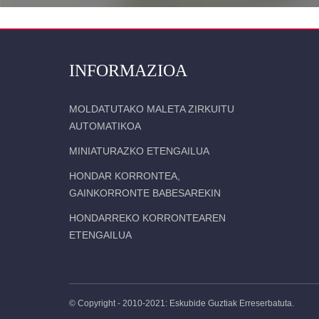
INFORMAZIOA
MOLDATUTAKO MALETA ZIRKUITU
AUTOMATIKOA
MINIATURAZKO ETENGAILUA
HONDAR KORRONTEA,
GAINKORRONTE BABESAREKIN
HONDARREKO KORRONTEAREN
ETENGAILUA
© Copyright - 2010-2021: Eskubide Guztiak Erreserbatuta.