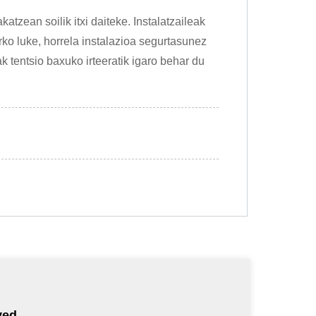
tzean soilik itxi daiteke. Instalatzaileak
rko luke, horrela instalazioa segurtasunez
k tentsio baxuko irteeratik igaro behar du