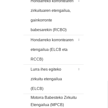
Hondarreko korrontearen
zirkuituaren etengailua,
gainkorronte
babesarekin (RCBO)
Hondarreko korrontearen
etengailua (ELCB eta
RCCB)
Lurra ihes egiteko
zirkuitu etengailua
(ELCB)
Motorra Babesteko Zirkuitu
Etengailua (MPCB)