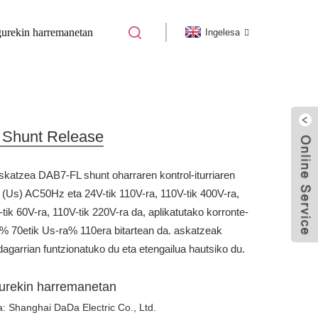
 gurekin harremanetan
Ingelesa
B)
MCCB OSAGARRIA
Shunt Release
skatzea
DAB7-FL shunt oharraren kontrol-iturriaren
a (Us) AC50Hz eta 24V-tik 110V-ra, 110V-tik 400V-ra,
tik 60V-ra, 110V-tik 220V-ra da, aplikatutako korronte-
a% 70etik Us-ra% 110era bitartean da. askatzeak
dagarrian funtzionatuko du eta etengailua hautsiko du.
gurekin harremanetan
a: Shanghai DaDa Electric Co., Ltd.