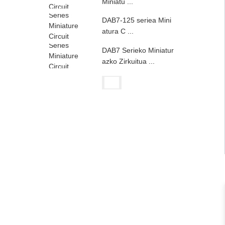
Miniatu ...
DAB7-125 seriea Mini
atura C ...
DAB7 Serieko Miniatur
azko Zirkuitua ...