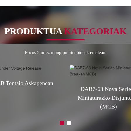
PRODUKTUA
KATEGORIAK
Focus 5 urtez mong pu irtenbideak ematean.
B Tentsio Askapenean
DAB7-63 Nova Seri
Miniaturazko Disjunt
(MCB)