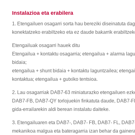
Instalazioa eta erabilera
1. Etengailuen osagarri sorta hau bereziki diseinatuta d
konektatzeko erabiltzeko eta ez daude bakarrik erabiltzek
Etengailuak osagarri hauek ditu
Etengailua + kontaktu osagarria; etengailua + alarma lagu
bidaia;
etengailua + shunt bidaia + kontaktu laguntzailea; etengai
kontaktua; etengailua + gutxiko tentsioa.
2. Lau osagarriak DAB7-63 miniaturazko etengailuen ezk
DAB7-FB, DAB7-QY torlojuekin finkatuta daude, DAB7-FL b
gida-errailarekin aldi berean instalatu daiteke.
3. Etengailuaren eta DAB7-, DAB7- FB, DAB7- FL, DAB7-Q
mekanikoa malgua eta bateragarria izan behar da gainera