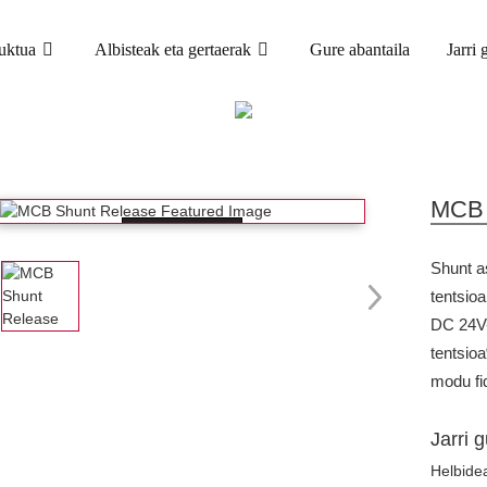
uktua
Albisteak eta gertaerak
Gure abantaila
Jarri
PRODUKTUA
MINIATURAZKO ZIRKUITU ETENGAILUA (MC
MCB 
Loading...
Shunt a
tentsio
DC 24V-
tentsio
modu fi
Jarri 
Helbide