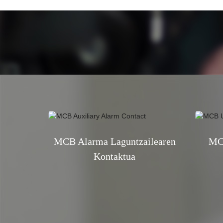
MCB Alarma Laguntzailearen
MC
Kontaktua