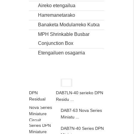
Aireko etengailua
Harremanetarako
Banaketa Modularreko Kutxa
MPH Shrinkable Busbar
Conjunction Box
Etengailuen osagarria
DAB7LN-40 serieko DPN
Residu ...
DAB7-63 Nova Series
Miniatu ...
DAB7N-40 Series DPN