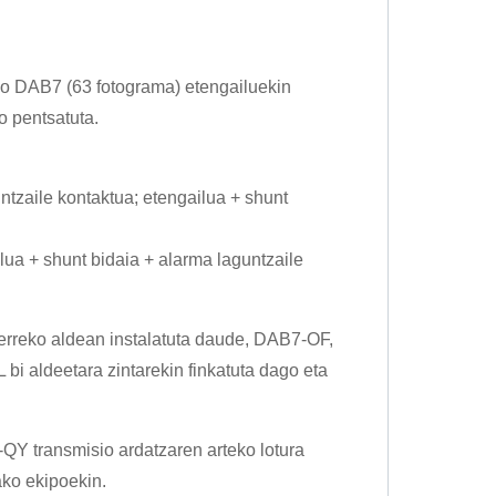
ago DAB7 (63 fotograma) etengailuekin
o pentsatuta.
ntzaile kontaktua; etengailua + shunt
lua + shunt bidaia + alarma laguntzaile
erreko aldean instalatuta daude, DAB7-OF,
i aldeetara zintarekin finkatuta dago eta
Y transmisio ardatzaren arteko lotura
ko ekipoekin.