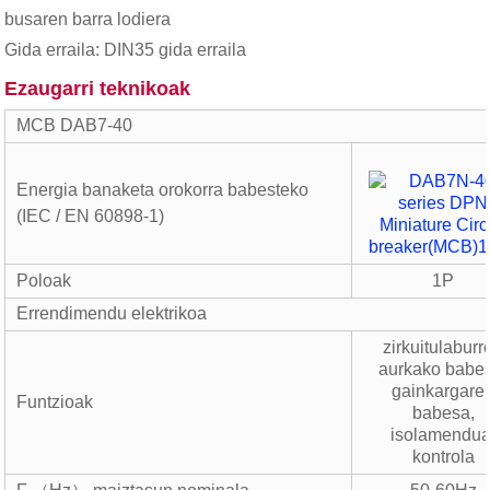
busaren barra lodiera
Gida erraila: DIN35 gida erraila
Ezaugarri teknikoak
MCB DAB7-40
Energia banaketa orokorra babesteko
(IEC / EN 60898-1)
Poloak
1P
Errendimendu elektrikoa
zirkuitulaburr
aurkako babe
gainkargare
Funtzioak
babesa,
isolamendua
kontrola