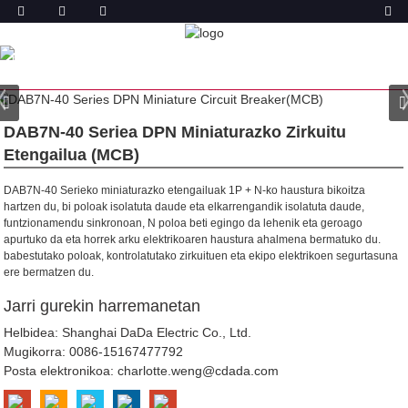
PRODUKTUA
ETXEA
PRODUKTUAK
MINIATURAZKO ZIRKUITU
ETENGAILUA (MCB)
DAB7N-40 DPN MCB
DAB7N-40 Seriea DPN Miniaturazko Zirkuitu
Etengailua (MCB)
DAB7N-40 Serieko miniaturazko etengailuak 1P + N-ko haustura bikoitza
hartzen du, bi poloak isolatuta daude eta elkarrengandik isolatuta daude,
funtzionamendu sinkronoan, N poloa beti egingo da lehenik eta geroago
apurtuko da eta horrek arku elektrikoaren haustura ahalmena bermatuko du.
babestutako poloak, kontrolatutako zirkuituen eta ekipo elektrikoen segurtasuna
ere bermatzen du.
Jarri gurekin harremanetan
Helbidea: Shanghai DaDa Electric Co., Ltd.
Mugikorra:
0086-15167477792
Posta elektronikoa:
charlotte.weng@cdada.com