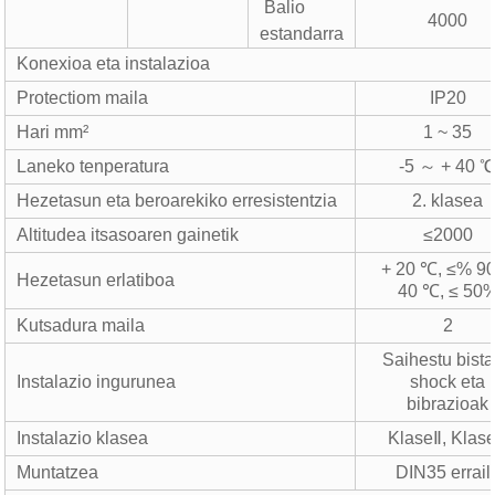
Balio
4000
estandarra
Konexioa eta instalazioa
Protectiom maila
IP20
Hari mm²
1 ~ 35
Laneko tenperatura
-5 ～ + 40 
Hezetasun eta beroarekiko erresistentzia
2. klasea
Altitudea itsasoaren gainetik
≤2000
+ 20 ℃, ≤% 90
Hezetasun erlatiboa
40 ℃, ≤ 50
Kutsadura maila
2
Saihestu bist
Instalazio ingurunea
shock eta
bibrazioak
Instalazio klasea
KlaseⅡ, Klas
Muntatzea
DIN35 errail