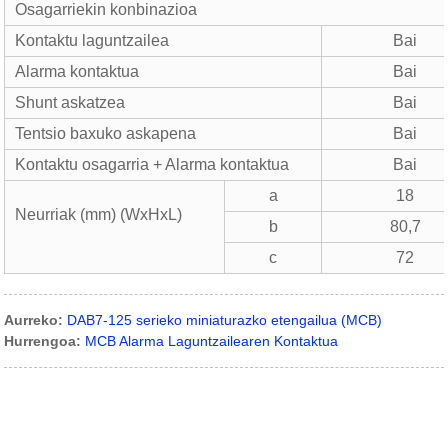
Osagarriekin konbinazioa
Kontaktu laguntzailea
Bai
Alarma kontaktua
Bai
Shunt askatzea
Bai
Tentsio baxuko askapena
Bai
Kontaktu osagarria + Alarma kontaktua
Bai
a
18
Neurriak (mm) (WxHxL)
b
80,7
c
72
Aurreko:
DAB7-125 serieko miniaturazko etengailua (MCB)
Hurrengoa:
MCB Alarma Laguntzailearen Kontaktua