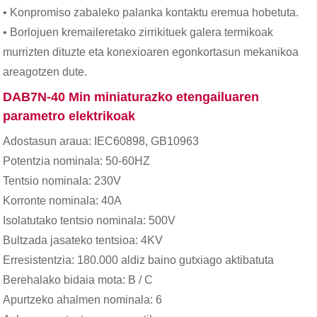
• Konpromiso zabaleko palanka kontaktu eremua hobetuta.
• Borlojuen kremaileretako zirrikituek galera termikoak
murrizten dituzte eta konexioaren egonkortasun mekanikoa
areagotzen dute.
DAB7N-40 Min miniaturazko etengailuaren
parametro elektrikoak
Adostasun araua: IEC60898, GB10963
Potentzia nominala: 50-60HZ
Tentsio nominala: 230V
Korronte nominala: 40A
Isolatutako tentsio nominala: 500V
Bultzada jasateko tentsioa: 4KV
Erresistentzia: 180.000 aldiz baino gutxiago aktibatuta
Berehalako bidaia mota: B / C
Apurtzeko ahalmen nominala: 6