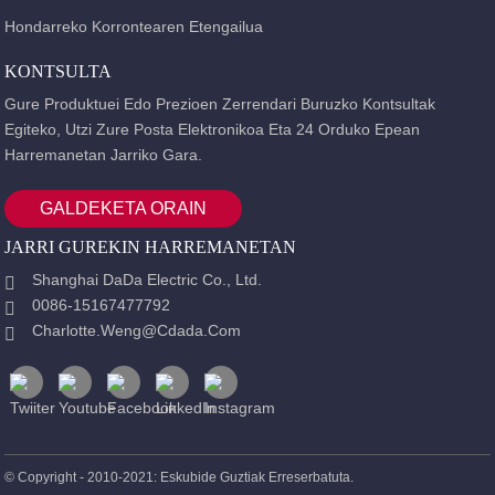
Hondarreko Korrontearen Etengailua
KONTSULTA
Gure Produktuei Edo Prezioen Zerrendari Buruzko Kontsultak
Egiteko, Utzi Zure Posta Elektronikoa Eta 24 Orduko Epean
Harremanetan Jarriko Gara.
GALDEKETA ORAIN
JARRI GUREKIN HARREMANETAN
Shanghai DaDa Electric Co., Ltd.
0086-15167477792
Charlotte.weng@cdada.com
© Copyright - 2010-2021: Eskubide Guztiak Erreserbatuta.