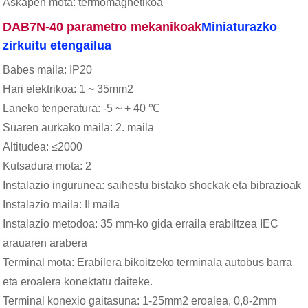
Askapen mota: termomagnetikoa
DAB7N-40 parametro mekanikoak
Miniaturazko
zirkuitu etengailua
Babes maila: IP20
Hari elektrikoa: 1 ~ 35mm2
Laneko tenperatura: -5 ~ + 40 ℃
Suaren aurkako maila: 2. maila
Altitudea: ≤2000
Kutsadura mota: 2
Instalazio ingurunea: saihestu bistako shockak eta bibrazioak
Instalazio maila: II maila
Instalazio metodoa: 35 mm-ko gida erraila erabiltzea IEC
arauaren arabera
Terminal mota: Erabilera bikoitzeko terminala autobus barra
eta eroalera konektatu daiteke.
Terminal konexio gaitasuna: 1-25mm2 eroalea, 0,8-2mm