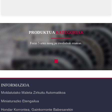
PRODUKTUA
KATEGORIAK
Focus 5 urtez mong pu irtenbideak ematean.
INFORMAZIOA
Moldatutako Maleta Zirkuitu Automatikoa
Miniaturazko Etengailua
Hondar Korrontea, Gainkorronte Babesarekin