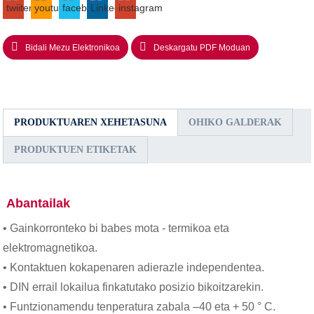
Bidali Mezu Elektronikoa
Deskargatu PDF Moduan
PRODUKTUAREN XEHETASUNA
OHIKO GALDERAK
PRODUKTUEN ETIKETAK
Abantailak
• Gainkorronteko bi babes mota - termikoa eta
elektromagnetikoa.
• Kontaktuen kokapenaren adierazle independentea.
• DIN errail lokailua finkatutako posizio bikoitzarekin.
• Funtzionamendu tenperatura zabala –40 eta + 50 ° С.