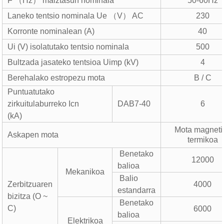
F （Hz） maiztasun nominala
50-60Hz
Laneko tentsio nominala Ue （V） AC
230
Korronte nominalean (A)
40
Ui (V) isolatutako tentsio nominala
500
Bultzada jasateko tentsioa Uimp (kV)
4
Berehalako estropezu mota
B / C
Puntuatutako
zirkuitulaburreko Icn
DAB7-40
6
(kA)
Mota magneti
Askapen mota
termikoa
Benetako
12000
balioa
Mekanikoa
Balio
Zerbitzuaren
4000
estandarra
bizitza (O ~
Benetako
C)
6000
balioa
Elektrikoa