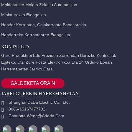
Moldatutako Maleta Zirkuitu Automatikoa
Miniaturazko Etengailua
Hondar Korrontea, Gainkorronte Babesarekin
Hondarreko Korrontearen Etengailua
KONTSULTA
Gure Produktuei Edo Prezioen Zerrendari Buruzko Kontsultak
Egiteko, Utzi Zure Posta Elektronikoa Eta 24 Orduko Epean
Harremanetan Jarriko Gara.
GALDEKETA ORAIN
JARRI GUREKIN HARREMANETAN
Shanghai DaDa Electric Co., Ltd.
0086-15167477792
Charlotte.weng@cdada.com