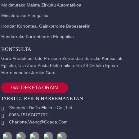
Moldatutako Maleta Zirkuitu Automatikoa
Miniaturazko Etengailua
Hondar Korrontea, Gainkorronte Babesarekin
Hondarreko Korrontearen Etengailua
KONTSULTA
Gure Produktuei Edo Prezioen Zerrendari Buruzko Kontsultak
Egiteko, Utzi Zure Posta Elektronikoa Eta 24 Orduko Epean
Harremanetan Jarriko Gara.
GALDEKETA ORAIN
JARRI GUREKIN HARREMANETAN
Shanghai DaDa Electric Co., Ltd.
0086-15167477792
Charlotte.weng@cdada.com