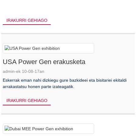
IRAKURRI GEHIAGO
USA Power Gen erakusketa
admin-ek 10-08-17an
Eskerrak eman nahi dizkiegu gure bazkideei eta bisitariei ekitaldi
arrakastatsu honen parte izateagatik.
IRAKURRI GEHIAGO