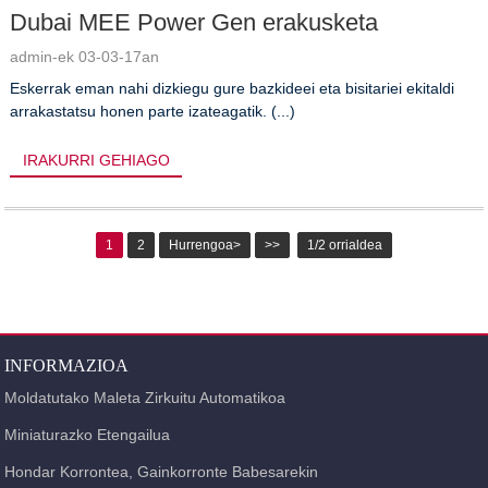
Dubai MEE Power Gen erakusketa
admin-ek 03-03-17an
Eskerrak eman nahi dizkiegu gure bazkideei eta bisitariei ekitaldi
arrakastatsu honen parte izateagatik. (...)
IRAKURRI GEHIAGO
1
2
Hurrengoa>
>>
1/2 orrialdea
INFORMAZIOA
Moldatutako Maleta Zirkuitu Automatikoa
Miniaturazko Etengailua
Hondar Korrontea, Gainkorronte Babesarekin