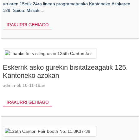
urriaren 15etik 24ra linean programatutako Kantoneko Azokaren
128. Saioa. Miniak ...
IRAKURRI GEHIAGO
Eskerrik asko gurekin bisitatzeagatik 125.
Kantoneko azokan
admin-ek 10-11-19an
IRAKURRI GEHIAGO