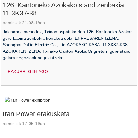
126. Kantoneko Azokako stand zenbakia:
11.3K37-38
admin-ek 21-08-19an
Jakinarazi mesedez, Txinan ospatuko den 126. Kantoneko Azokan
gure kabina zenbakia honakoa dela: ENPRESAREN IZENA:
Shanghai DaDa Electric Co., Ltd AZOKAKO KABA: 11.3K37-K38.
AZOKAREN IZENA: Txinako Canton Azoka Ongi etorri gure stand
gelara negozioak negoziatzeko.
IRAKURRI GEHIAGO
Iran Power erakusketa
admin-ek 17-05-19an