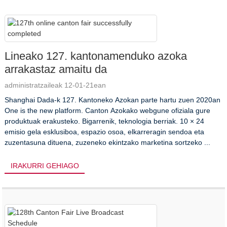
Lineako 127. kantonamenduko azoka
arrakastaz amaitu da
administratzaileak 12-01-21ean
Shanghai Dada-k 127. Kantoneko Azokan parte hartu zuen 2020an
One is the new platform. Canton Azokako webgune ofiziala gure
produktuak erakusteko. Bigarrenik, teknologia berriak. 10 × 24
emisio gela esklusiboa, espazio osoa, elkarreragin sendoa eta
zuzentasuna dituena, zuzeneko ekintzako marketina sortzeko ...
IRAKURRI GEHIAGO