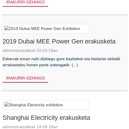
IRAKURRI GEHIAGO
2019 Dubai MEE Power Gen erakusketa
administratzaileak 03-03-19an
Eskerrak eman nahi dizkiegu gure bazkideei eta bisitariei ekitaldi
arrakastatsu honen parte izateagatik. (...)
IRAKURRI GEHIAGO
Shanghai Electricity erakusketa
administratzaileak 14-09-18an