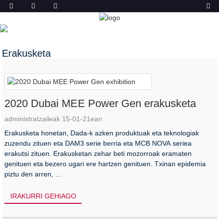
BERRIAK
ETXEA
ALBISTEAK
Erakusketa
2020 Dubai MEE Power Gen erakusketa
administratzaileak 15-01-21ean
Erakusketa honetan, Dada-k azken produktuak eta teknologiak
zuzendu zituen eta DAM3 serie berria eta MCB NOVA seriea
erakutsi zituen. Erakusketan zehar beti mozorroak eramaten
genituen eta bezero ugari ere hartzen genituen. Txinan epidemia
piztu den arren, ...
IRAKURRI GEHIAGO