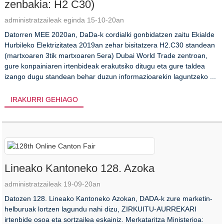
zenbakia: H2 C30)
administratzaileak eginda 15-10-20an
Datorren MEE 2020an, DaDa-k cordialki gonbidatzen zaitu Ekialde
Hurbileko Elektrizitatea 2019an zehar bisitatzera H2.C30 standean
(martxoaren 3tik martxoaren 5era) Dubai World Trade zentroan,
gure konpainiaren irtenbideak erakutsiko ditugu eta gure taldea
izango dugu standean behar duzun informazioarekin laguntzeko ...
IRAKURRI GEHIAGO
Lineako Kantoneko 128. Azoka
administratzaileak 19-09-20an
Datozen 128. Lineako Kantoneko Azokan, DADA-k zure marketin-
helburuak lortzen lagundu nahi dizu, ZIRKUITU-AURREKARI
irtenbide osoa eta sortzailea eskainiz. Merkataritza Ministerioa: