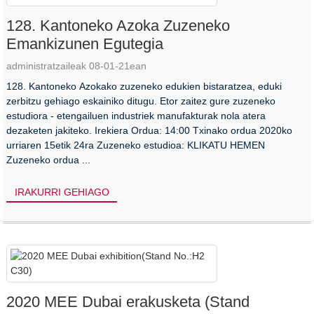
128. Kantoneko Azoka Zuzeneko
Emankizunen Egutegia
administratzaileak 08-01-21ean
128. Kantoneko Azokako zuzeneko edukien bistaratzea, eduki
zerbitzu gehiago eskainiko ditugu. Etor zaitez gure zuzeneko
estudiora - etengailuen industriek manufakturak nola atera
dezaketen jakiteko. Irekiera Ordua: 14:00 Txinako ordua 2020ko
urriaren 15etik 24ra Zuzeneko estudioa: KLIKATU HEMEN
Zuzeneko ordua ...
IRAKURRI GEHIAGO
2020 MEE Dubai erakusketa (Stand