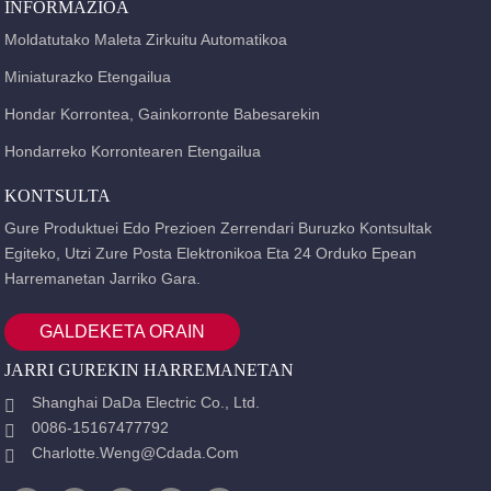
dute giro tenperaturaren eraginik.
INFORMAZIOA
Moldatutako Maleta Zirkuitu Automatikoa
Miniaturazko Etengailua
Hondar Korrontea, Gainkorronte Babesarekin
Hondarreko Korrontearen Etengailua
KONTSULTA
Gure Produktuei Edo Prezioen Zerrendari Buruzko Kontsultak
Egiteko, Utzi Zure Posta Elektronikoa Eta 24 Orduko Epean
Harremanetan Jarriko Gara.
GALDEKETA ORAIN
JARRI GUREKIN HARREMANETAN
Shanghai DaDa Electric Co., Ltd.
0086-15167477792
Charlotte.weng@cdada.com