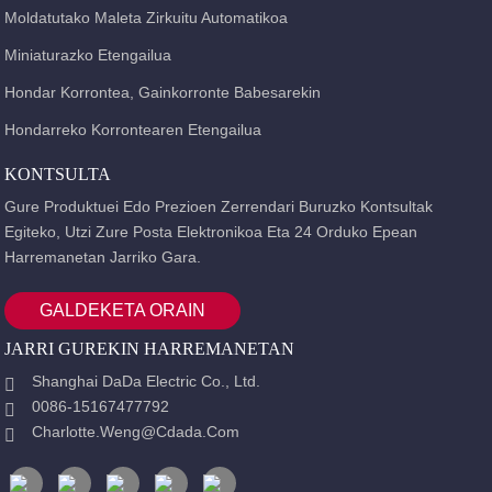
Moldatutako Maleta Zirkuitu Automatikoa
Miniaturazko Etengailua
Hondar Korrontea, Gainkorronte Babesarekin
Hondarreko Korrontearen Etengailua
KONTSULTA
Gure Produktuei Edo Prezioen Zerrendari Buruzko Kontsultak
Egiteko, Utzi Zure Posta Elektronikoa Eta 24 Orduko Epean
Harremanetan Jarriko Gara.
GALDEKETA ORAIN
JARRI GUREKIN HARREMANETAN
Shanghai DaDa Electric Co., Ltd.
0086-15167477792
Charlotte.weng@cdada.com