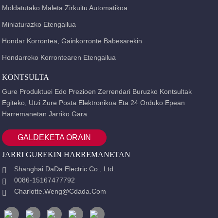
Moldatutako Maleta Zirkuitu Automatikoa
Miniaturazko Etengailua
Hondar Korrontea, Gainkorronte Babesarekin
Hondarreko Korrontearen Etengailua
KONTSULTA
Gure Produktuei Edo Prezioen Zerrendari Buruzko Kontsultak
Egiteko, Utzi Zure Posta Elektronikoa Eta 24 Orduko Epean
Harremanetan Jarriko Gara.
GALDEKETA ORAIN
JARRI GUREKIN HARREMANETAN
Shanghai DaDa Electric Co., Ltd.
0086-15167477792
Charlotte.weng@cdada.com