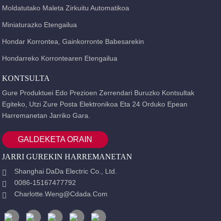
Moldatutako Maleta Zirkuitu Automatikoa
Miniaturazko Etengailua
Hondar Korrontea, Gainkorronte Babesarekin
Hondarreko Korrontearen Etengailua
KONTSULTA
Gure Produktuei Edo Prezioen Zerrendari Buruzko Kontsultak
Egiteko, Utzi Zure Posta Elektronikoa Eta 24 Orduko Epean
Harremanetan Jarriko Gara.
GALDEKETA ORAIN
JARRI GUREKIN HARREMANETAN
Shanghai DaDa Electric Co., Ltd.
0086-15167477792
Charlotte.weng@cdada.com