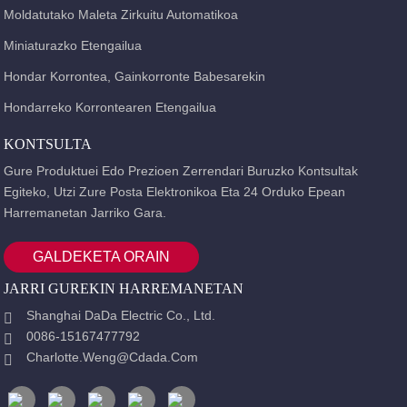
Moldatutako Maleta Zirkuitu Automatikoa
Miniaturazko Etengailua
Hondar Korrontea, Gainkorronte Babesarekin
Hondarreko Korrontearen Etengailua
KONTSULTA
Gure Produktuei Edo Prezioen Zerrendari Buruzko Kontsultak
Egiteko, Utzi Zure Posta Elektronikoa Eta 24 Orduko Epean
Harremanetan Jarriko Gara.
GALDEKETA ORAIN
JARRI GUREKIN HARREMANETAN
Shanghai DaDa Electric Co., Ltd.
0086-15167477792
Charlotte.weng@cdada.com