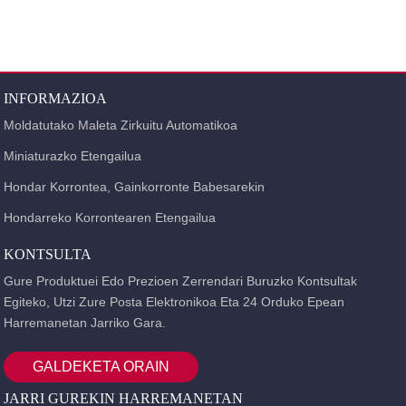
INFORMAZIOA
Moldatutako Maleta Zirkuitu Automatikoa
Miniaturazko Etengailua
Hondar Korrontea, Gainkorronte Babesarekin
Hondarreko Korrontearen Etengailua
KONTSULTA
Gure Produktuei Edo Prezioen Zerrendari Buruzko Kontsultak
Egiteko, Utzi Zure Posta Elektronikoa Eta 24 Orduko Epean
Harremanetan Jarriko Gara.
GALDEKETA ORAIN
JARRI GUREKIN HARREMANETAN