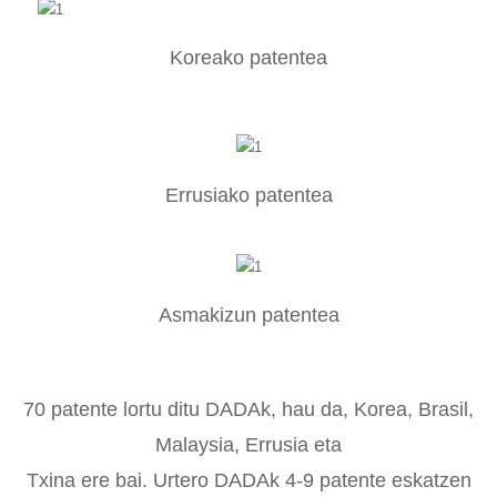
Koreako patentea
Errusiako patentea
Asmakizun patentea
70 patente lortu ditu DADAk, hau da, Korea, Brasil,
Malaysia, Errusia eta
Txina ere bai. Urtero DADAk 4-9 patente eskatzen