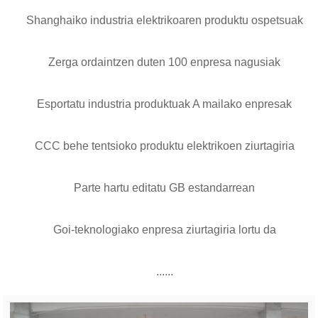
Shanghaiko industria elektrikoaren produktu ospetsuak
Zerga ordaintzen duten 100 enpresa nagusiak
Esportatu industria produktuak A mailako enpresak
CCC behe tentsioko produktu elektrikoen ziurtagiria
Parte hartu editatu GB estandarrean
Goi-teknologiako enpresa ziurtagiria lortu da
......