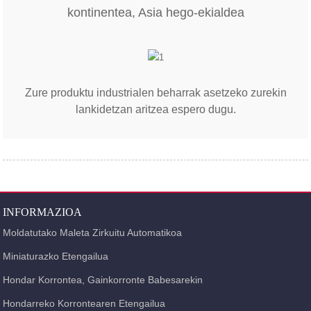
kontinentea, Asia hego-ekialdea
Zure produktu industrialen beharrak asetzeko zurekin
lankidetzan aritzea espero dugu.
INFORMAZIOA
Moldatutako Maleta Zirkuitu Automatikoa
Miniaturazko Etengailua
Hondar Korrontea, Gainkorronte Babesarekin
Hondarreko Korrontearen Etengailua