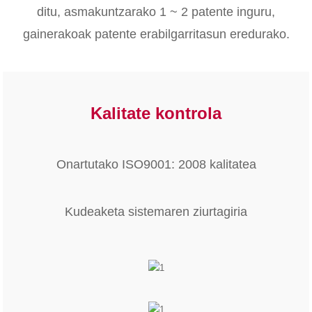
ditu, asmakuntzarako 1 ~ 2 patente inguru,
gainerakoak patente erabilgarritasun eredurako.
Kalitate kontrola
Onartutako ISO9001: 2008 kalitatea
Kudeaketa sistemaren ziurtagiria