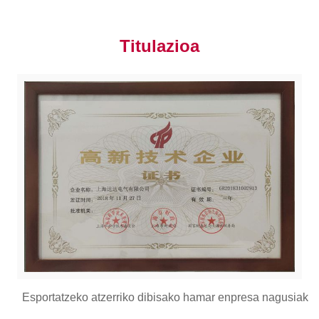
Titulazioa
Esportatzeko atzerriko dibisako hamar enpresa nagusiak